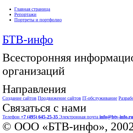
Главная страница
Репортажи
Портреты и портфолио
БТВ
-инфо
Всесторонняя информаци
организаций
Направления
Создание сайтов
Продвижение сайтов
IT-обслуживание
Разраб
Связаться с нами
Телефон
+7 (495) 645-25-35
Электронная почта
info@btv-info.r
© ООО «БТВ-инфо», 200