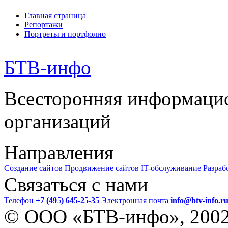
Главная страница
Репортажи
Портреты и портфолио
БТВ
-инфо
Всесторонняя информаци
организаций
Направления
Создание сайтов
Продвижение сайтов
IT-обслуживание
Разраб
Связаться с нами
Телефон
+7 (495) 645-25-35
Электронная почта
info@btv-info.r
© ООО «БТВ-инфо», 200