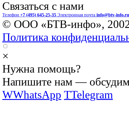
Связаться с нами
Телефон
+7 (495) 645-25-35
Электронная почта
info@btv-info.r
© ООО «БТВ-инфо», 200
Политика конфиденциаль
×
Нужна помощь?
Напишите нам — обсудим 
W
WhatsApp
T
Telegram