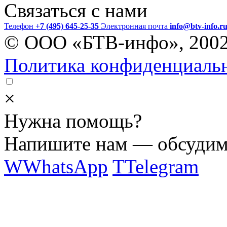
Связаться с нами
Телефон
+7 (495) 645-25-35
Электронная почта
info@btv-info.r
© ООО «БТВ-инфо», 200
Политика конфиденциаль
×
Нужна помощь?
Напишите нам — обсудим 
W
WhatsApp
T
Telegram