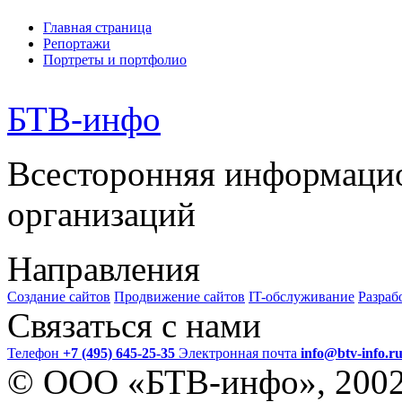
Главная страница
Репортажи
Портреты и портфолио
БТВ
-инфо
Всесторонняя информаци
организаций
Направления
Создание сайтов
Продвижение сайтов
IT-обслуживание
Разраб
Связаться с нами
Телефон
+7 (495) 645-25-35
Электронная почта
info@btv-info.r
© ООО «БТВ-инфо», 200