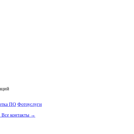
аций
отка ПО
Фотоуслуги
u
Все контакты →