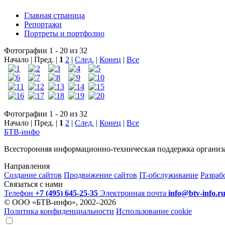
Главная страница
Репортажи
Портреты и портфолио
Фотографии 1 - 20 из 32
Начало | Пред. |
1
2
|
След.
|
Конец
|
Все
Фотографии 1 - 20 из 32
Начало | Пред. |
1
2
|
След.
|
Конец
|
Все
БТВ
-инфо
Всесторонняя информационно-техническая поддержка организ
Направления
Создание сайтов
Продвижение сайтов
IT-обслуживание
Разраб
Связаться с нами
Телефон
+7 (495) 645-25-35
Электронная почта
info@btv-info.r
© ООО «БТВ-инфо», 2002–2026
Политика конфиденциальности
Использование cookie