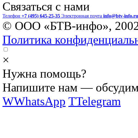
Связаться с нами
Телефон
+7 (495) 645-25-35
Электронная почта
info@btv-info.r
© ООО «БТВ-инфо», 200
Политика конфиденциаль
×
Нужна помощь?
Напишите нам — обсудим 
W
WhatsApp
T
Telegram