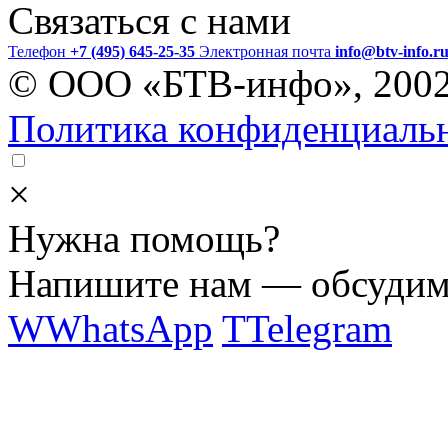
Связаться с нами
Телефон
+7 (495) 645-25-35
Электронная почта
info@btv-info.r
© ООО «БТВ-инфо», 200
Политика конфиденциаль
×
Нужна помощь?
Напишите нам — обсудим 
W
WhatsApp
T
Telegram