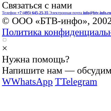
Связаться с нами
Телефон
+7 (495) 645-25-35
Электронная почта
info@btv-info.r
© ООО «БТВ-инфо», 200
Политика конфиденциаль
×
Нужна помощь?
Напишите нам — обсудим 
W
WhatsApp
T
Telegram