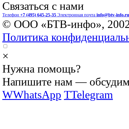
Связаться с нами
Телефон
+7 (495) 645-25-35
Электронная почта
info@btv-info.r
© ООО «БТВ-инфо», 200
Политика конфиденциаль
×
Нужна помощь?
Напишите нам — обсудим 
W
WhatsApp
T
Telegram