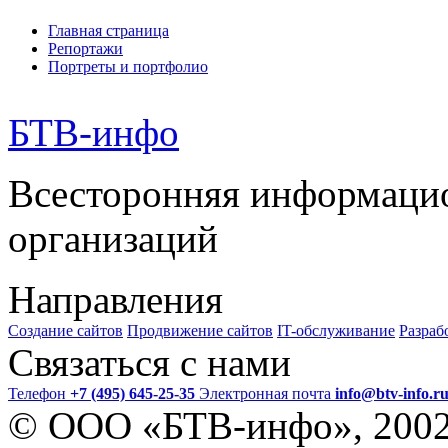
Главная страница
Репортажи
Портреты и портфолио
БТВ
-инфо
Всесторонняя информаци
организаций
Направления
Создание сайтов
Продвижение сайтов
IT-обслуживание
Разраб
Связаться с нами
Телефон
+7 (495) 645-25-35
Электронная почта
info@btv-info.r
© ООО «БТВ-инфо», 200