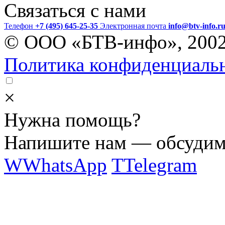
Связаться с нами
Телефон
+7 (495) 645-25-35
Электронная почта
info@btv-info.r
© ООО «БТВ-инфо», 200
Политика конфиденциаль
×
Нужна помощь?
Напишите нам — обсудим 
W
WhatsApp
T
Telegram