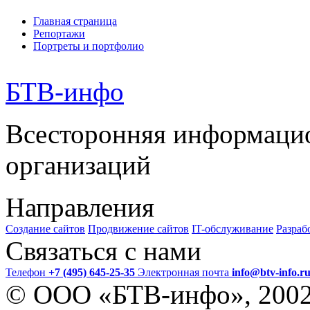
Главная страница
Репортажи
Портреты и портфолио
БТВ
-инфо
Всесторонняя информаци
организаций
Направления
Создание сайтов
Продвижение сайтов
IT-обслуживание
Разраб
Связаться с нами
Телефон
+7 (495) 645-25-35
Электронная почта
info@btv-info.r
© ООО «БТВ-инфо», 200